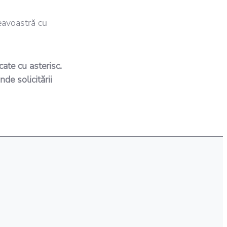
eavoastră cu
ate cu asterisc.
de solicitării