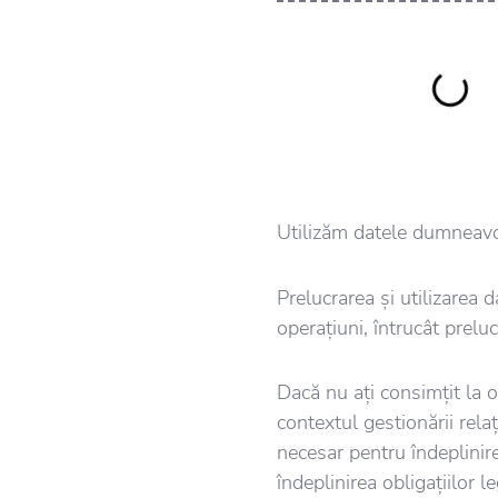
Utilizăm datele dumneavo
Prelucrarea și utilizarea 
operațiuni, întrucât prel
Dacă nu ați consimțit la 
contextul gestionării rel
necesar pentru îndeplinir
îndeplinirea obligațiilor l