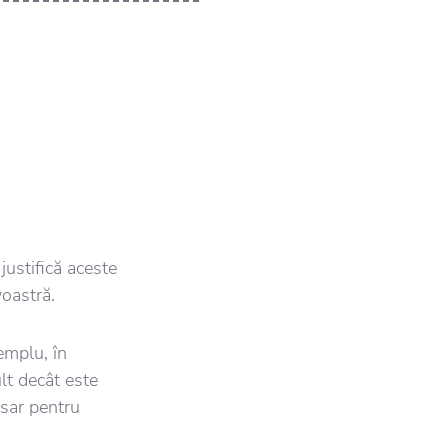
justifică aceste
voastră.
emplu, în
lt decât este
esar pentru