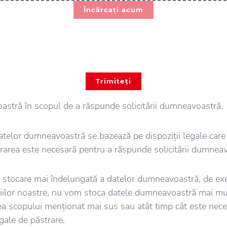
Încărcați acum
Trimiteți
astră în scopul de a răspunde solicitării dumneavoastră.
datelor dumneavoastră se bazează pe dispoziții legale care 
ucrarea este necesară pentru a răspunde solicitării dumnea
o stocare mai îndelungată a datelor dumneavoastră, de ex
ațiilor noastre, nu vom stoca datele dumneavoastră mai mu
ea scopului menționat mai sus sau atât timp cât este nec
egale de păstrare.