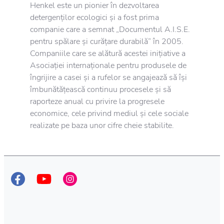
Henkel este un pionier în dezvoltarea
detergenților ecologici și a fost prima
companie care a semnat „Documentul A.I.S.E.
pentru spălare și curățare durabilă” în 2005.
Companiile care se alătură acestei inițiative a
Asociației internaționale pentru produsele de
îngrijire a casei și a rufelor se angajează să își
îmbunătățească continuu procesele și să
raporteze anual cu privire la progresele
economice, cele privind mediul și cele sociale
realizate pe baza unor cifre cheie stabilite.
Curățenie igienică
Rufele curate contribuie la un mediu sănătos
pentru dvs. și familia dvs. Produsele noastre
Persil, cu tehnologia lor de curățare în