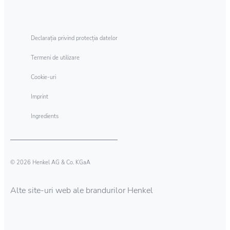
profunzime, vă vor menține rufele curate și
igienizate.
Declarația privind protecția datelor
Termeni de utilizare
Cookie-uri
Imprint
Ingredients
© 2026 Henkel AG & Co. KGaA
Alte site-uri web ale brandurilor Henkel